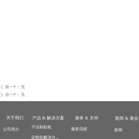
前一个：
无
ꄴ
后一个：
无
ꄲ
关于我们
产品 & 解决方案
服务 & 支持
新闻 & 展会
LGC200 干法制粒机
干法制粒机
服务流程
公司简介
新闻
定制化解决方案