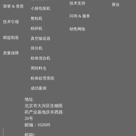
技术支持
展会
荣誉 & 资质
小袋包装机
问询 & 服务
整粒机
技术引领
粉碎机
销售网络
精益制造
真空输送器
筛分机
质量保障
粉体混合机
周转料仓
粉体处理系统
成功案例
地址:
北京市大兴区生物医
药产业基地庆丰西路
26号
邮编：102609
邮箱l: