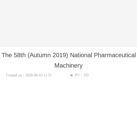
The 58th (Autumn 2019) National Pharmaceutical
Machinery
Created on：
2020-06-03
12:51
PV：
195
넶