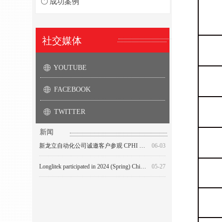
ꀑ
成功案例
社交媒体
YOUTUBE
ꄓ
FACEBOOK
ꄓ
TWITTER
ꄓ
第59届 (秋季2020) 全国制药机械博览会
Beijing Longlitek Co., Ltd will participate in 60th (Spring ) National Pharmaceutical Machinery Expo.
Longlitek Invites the Guests to Visit CPHI China 2024
Beijing Longlitek Co., Ltd participated in the 59th (2020 Autumn) China national pharmaceutical machinery exposition
The 58th (Autumn 2019) National Pharmaceutical Machinery
06-03
05-06
11-19
06-03
06-02
新闻
新龙立自动化公司诚邀客户参观 CPHI China 2024
06-03
Longlitek participated in 2024 (Spring) China International Pharmaceutical Expo (CIPM)
05-27
北京新龙立自动化技术有限公司参加第64届(2024年春季）全国制药机械博览会
05-27