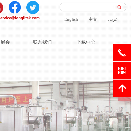
끠
service@longlitek.com
English
中文
عربى
/ 展会
联系我们
下载中心
끅
낃
녕