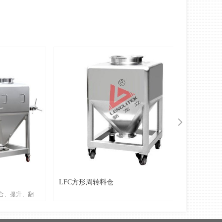
넲
LFC方形周转料仓
合、提升、翻
，混合过程无需
；整机外观整