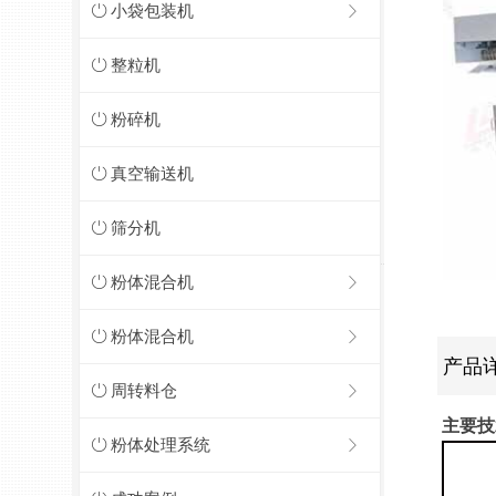
ꀑ
小袋包装机
ꁕ
ꀑ
整粒机
ꀑ
粉碎机
ꀑ
真空输送机
ꀑ
筛分机
ꀑ
粉体混合机
ꁕ
ꀑ
粉体混合机
ꁕ
产品
ꀑ
周转料仓
ꁕ
主要技
ꀑ
粉体处理系统
ꁕ